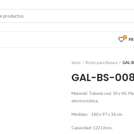
0
P
Inicio
Botes para Basura
GAL-B
GAL-BS-00
Material:
Tubería ced. 30 y 40, Pl
electrostática
.
Medidas:
160 x 97 x 36 cm.
Capacidad:
122 Litros.