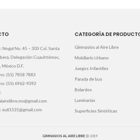
CTO
CATEGORÍA DE PRODUCT
Gimnasios al Aire Libre
: Nogal No. 45 – 303 Col. Santa
ibera, Delegación Cuauhtémoc,
Mobiliario Urbano
, México D.F.
Juegos Infantiles
o: (55) 7858 7883
Parada de bus
no: (55) 6962-9392
Bolardos
:
Luminarias
lairelibre.mx@gmail.com
: euli1531@gmail.com
Superficies Sintéticas
GIMNASIOS AL AIRE LIBRE
2019