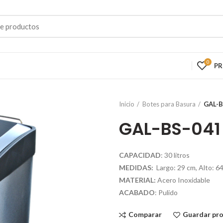
0
P
Inicio
Botes para Basura
GAL-B
GAL-BS-041
CAPACIDAD
: 30 litros
MEDIDAS:
Largo: 29 cm, Alto: 6
MATERIAL:
Acero Inoxidable
ACABADO
: Pulido
Comparar
Guardar pr