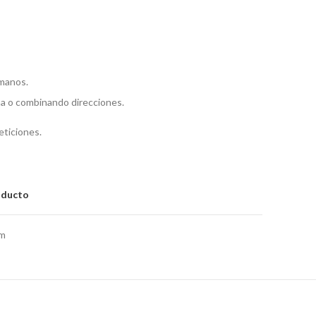
manos.
cha o combinando direcciones.
eticiones.
oducto
um