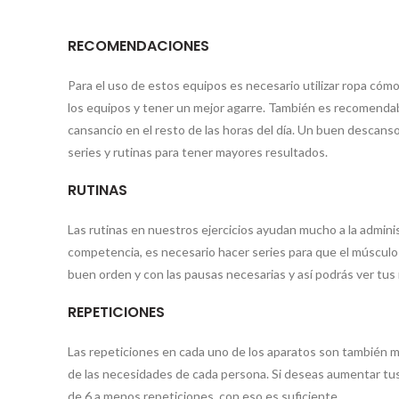
RECOMENDACIONES
Para el uso de estos equipos es necesario utilizar ropa cómo
los equipos y tener un mejor agarre. También es recomendab
cansancio en el resto de las horas del día. Un buen descan
series y rutinas para tener mayores resultados.
RUTINAS
Las rutinas en nuestros ejercicios ayudan mucho a la admini
competencia, es necesario hacer series para que el músculo
buen orden y con las pausas necesarias y así podrás ver tus
REPETICIONES
Las repeticiones en cada uno de los aparatos son también m
de las necesidades de cada persona. Si deseas aumentar tus
de 6 a menos repeticiones, con eso es suficiente.