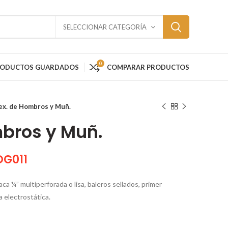
SELECCIONAR CATEGORÍA
0
RODUCTOS GUARDADOS
COMPARAR PRODUCTOS
ex. de Hombros y Muñ.
mbros y Muñ.
OG011
aca ¼” multiperforada o lisa, baleros sellados, primer
a electrostática.