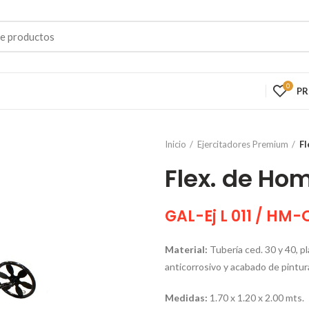
0
P
Inicio
Ejercitadores Premium
Fl
Flex. de Ho
GAL-Ej L 011 / HM-
Material:
Tubería ced. 30 y 40, pl
anticorrosivo y acabado de pintur
Medidas
:
1.70 x 1.20 x 2.00 mts.