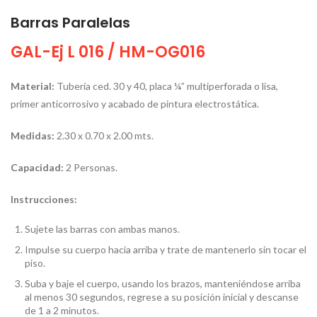
Barras Paralelas
GAL-Ej L 016 / HM-OG016
Material:
Tubería ced. 30 y 40, placa ¼” multiperforada o lisa,
primer anticorrosivo y acabado de pintura electrostática.
Medidas:
2.30 x 0.70 x 2.00 mts.
Capacidad:
2 Personas.
Instrucciones:
Sujete las barras con ambas manos.
Impulse su cuerpo hacia arriba y trate de mantenerlo sin tocar el
piso.
Suba y baje el cuerpo, usando los brazos, manteniéndose arriba
al menos 30 segundos, regrese a su posición inicial y descanse
de 1 a 2 minutos.