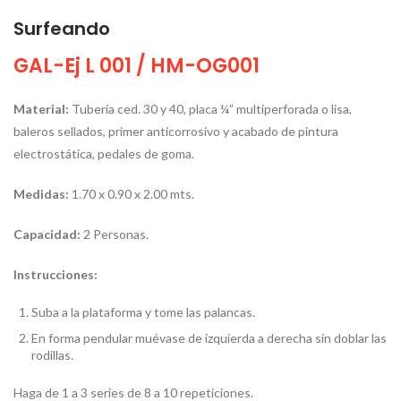
Surfeando
GAL-Ej L 001 / HM-OG001
Material:
Tubería ced. 30 y 40, placa ¼” multiperforada o lisa,
baleros sellados, primer anticorrosivo y acabado de pintura
electrostática, pedales de goma.
Medidas
:
1.70 x 0.90 x 2.00 mts.
Capacidad:
2 Personas.
Instrucciones:
Suba a la plataforma y tome las palancas.
En forma pendular muévase de izquierda a derecha sin doblar las
rodillas.
Haga de 1 a 3 series de 8 a 10 repeticiones.