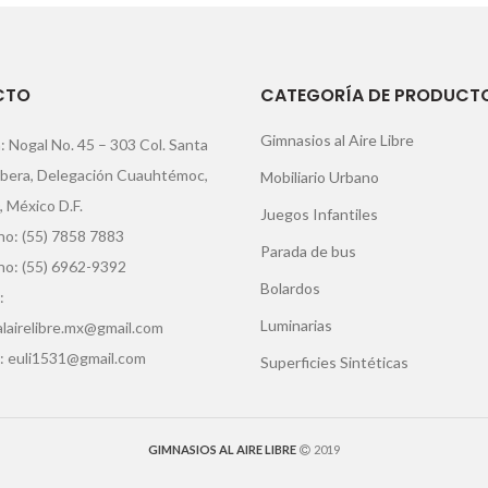
CTO
CATEGORÍA DE PRODUCT
Gimnasios al Aire Libre
: Nogal No. 45 – 303 Col. Santa
ibera, Delegación Cuauhtémoc,
Mobiliario Urbano
, México D.F.
Juegos Infantiles
o: (55) 7858 7883
Parada de bus
no: (55) 6962-9392
Bolardos
:
Luminarias
lairelibre.mx@gmail.com
: euli1531@gmail.com
Superficies Sintéticas
GIMNASIOS AL AIRE LIBRE
2019