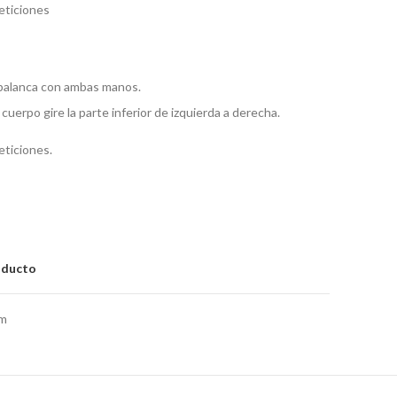
peticiones
a palanca con ambas manos.
 cuerpo gire la parte inferior de izquierda a derecha.
eticiones.
oducto
um