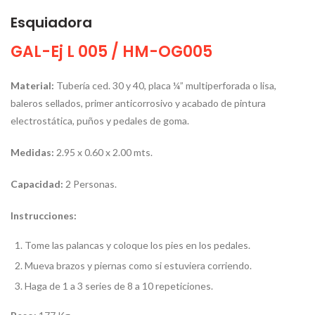
Esquiadora
GAL-Ej L 005 / HM-OG005
Material:
Tubería ced. 30 y 40, placa ¼” multiperforada o lisa,
baleros sellados, primer anticorrosivo y acabado de pintura
electrostática, puños y pedales de goma.
Medidas
:
2.95 x 0.60 x 2.00 mts.
Capacidad:
2 Personas.
Instrucciones:
Tome las palancas y coloque los pies en los pedales.
Mueva brazos y piernas como si estuviera corriendo.
Haga de 1 a 3 series de 8 a 10 repeticiones.