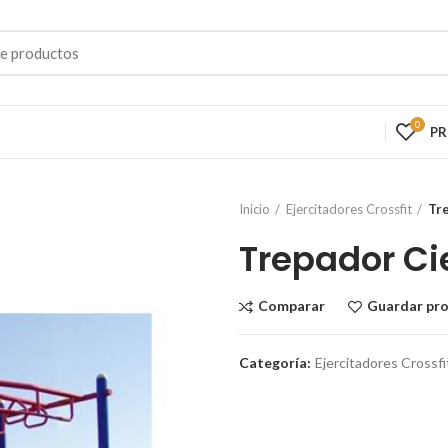
0
P
Inicio
Ejercitadores Crossfit
Tr
Trepador Ci
Comparar
Guardar pr
Categoría:
Ejercitadores Crossfi