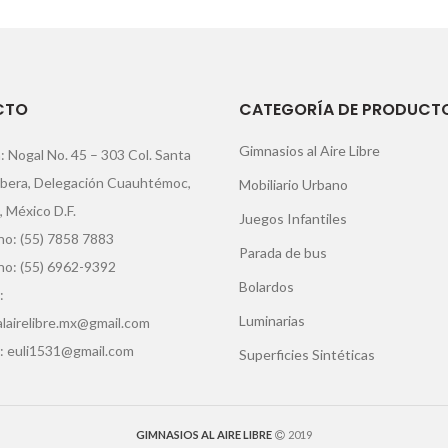
CTO
CATEGORÍA DE PRODUCT
Gimnasios al Aire Libre
: Nogal No. 45 – 303 Col. Santa
ibera, Delegación Cuauhtémoc,
Mobiliario Urbano
, México D.F.
Juegos Infantiles
o: (55) 7858 7883
Parada de bus
no: (55) 6962-9392
Bolardos
:
Luminarias
lairelibre.mx@gmail.com
: euli1531@gmail.com
Superficies Sintéticas
GIMNASIOS AL AIRE LIBRE
2019