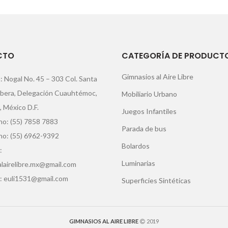
CTO
CATEGORÍA DE PRODUCT
Gimnasios al Aire Libre
: Nogal No. 45 – 303 Col. Santa
ibera, Delegación Cuauhtémoc,
Mobiliario Urbano
, México D.F.
Juegos Infantiles
o: (55) 7858 7883
Parada de bus
no: (55) 6962-9392
Bolardos
:
Luminarias
lairelibre.mx@gmail.com
: euli1531@gmail.com
Superficies Sintéticas
GIMNASIOS AL AIRE LIBRE
2019