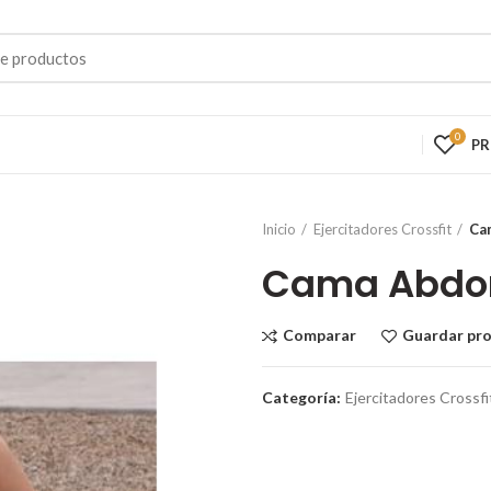
0
P
Inicio
Ejercitadores Crossfit
Ca
Cama Abdo
Comparar
Guardar pr
Categoría:
Ejercitadores Crossfi