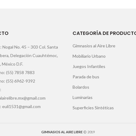
CTO
CATEGORÍA DE PRODUCT
Gimnasios al Aire Libre
: Nogal No. 45 – 303 Col. Santa
ibera, Delegación Cuauhtémoc,
Mobiliario Urbano
, México D.F.
Juegos Infantiles
o: (55) 7858 7883
Parada de bus
no: (55) 6962-9392
Bolardos
:
Luminarias
lairelibre.mx@gmail.com
: euli1531@gmail.com
Superficies Sintéticas
GIMNASIOS AL AIRE LIBRE
2019