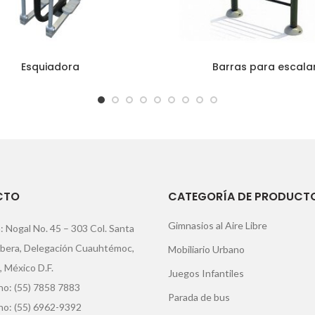
Esquiadora
Barras para escala
CTO
CATEGORÍA DE PRODUCT
Gimnasios al Aire Libre
: Nogal No. 45 – 303 Col. Santa
ibera, Delegación Cuauhtémoc,
Mobiliario Urbano
, México D.F.
Juegos Infantiles
o: (55) 7858 7883
Parada de bus
no: (55) 6962-9392