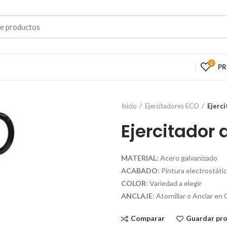
0
P
Inicio
Ejercitadores ECO
Ejerci
Ejercitador 
MATERIAL:
Acero galvanizado
ACABADO
: Pintura electrostáti
COLOR
: Variedad a elegir
ANCLAJE
: Atornillar o Anclar e
Comparar
Guardar pr