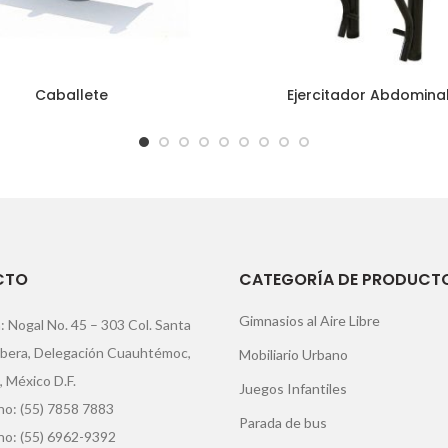
Caballete
Ejercitador Abdomina
CTO
CATEGORÍA DE PRODUCT
Gimnasios al Aire Libre
: Nogal No. 45 – 303 Col. Santa
ibera, Delegación Cuauhtémoc,
Mobiliario Urbano
, México D.F.
Juegos Infantiles
o: (55) 7858 7883
Parada de bus
no: (55) 6962-9392