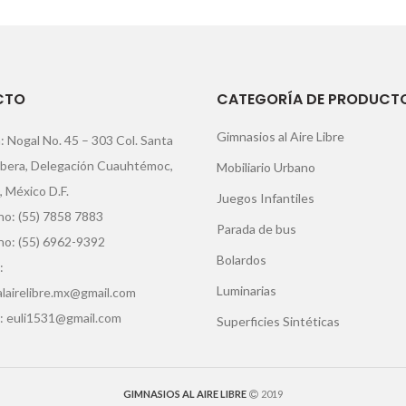
CTO
CATEGORÍA DE PRODUCT
Gimnasios al Aire Libre
: Nogal No. 45 – 303 Col. Santa
ibera, Delegación Cuauhtémoc,
Mobiliario Urbano
, México D.F.
Juegos Infantiles
o: (55) 7858 7883
Parada de bus
no: (55) 6962-9392
Bolardos
:
Luminarias
lairelibre.mx@gmail.com
: euli1531@gmail.com
Superficies Sintéticas
GIMNASIOS AL AIRE LIBRE
2019