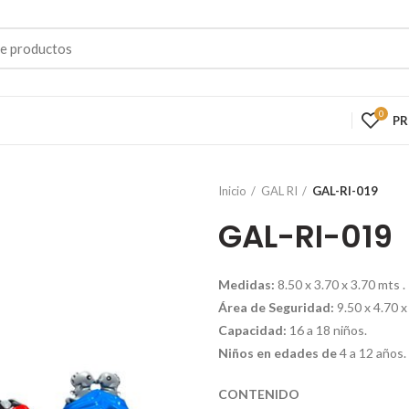
0
P
Inicio
GAL RI
GAL-RI-019
GAL-RI-019
Medidas:
8.50 x 3.70 x 3.70 mts .
Área de Seguridad:
9.50 x 4.70 x
Capacidad:
16 a 18 niños.
Niños en edades de
4 a 12 años.
CONTENIDO