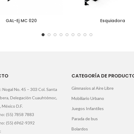
GAL-Ej MC 020
Esquiadora
CTO
CATEGORÍA DE PRODUCT
Gimnasios al Aire Libre
: Nogal No. 45 – 303 Col. Santa
ibera, Delegación Cuauhtémoc,
Mobiliario Urbano
, México D.F.
Juegos Infantiles
o: (55) 7858 7883
Parada de bus
no: (55) 6962-9392
Bolardos
: