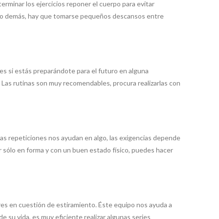
minar los ejercicios reponer el cuerpo para evitar
zárlo demás, hay que tomarse pequeños descansos entre
es si estás preparándote para el futuro en alguna
 Las rutinas son muy recomendables, procura realizarlas con
las repeticiones nos ayudan en algo, las exigencias depende
 sólo en forma y con un buen estado físico, puedes hacer
yores en cuestión de estiramiento. Éste equipo nos ayuda a
e su vida, es muy eficiente realizar algunas series