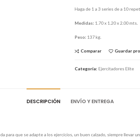
Haga de 1 a 3 series de a 10 repet
Medidas:
1.70 x 1.20 x 2.00 mts.
Peso:
137 kg.
Comparar
Guardar pr
Categoría:
Ejercitadores Elite
DESCRIPCIÓN
ENVÍO Y ENTREGA
da para que se adapte a los ejercicios, un buen calzado, siempre llevar 