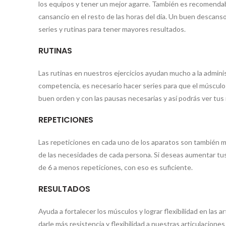
los equipos y tener un mejor agarre. También es recomendab
cansancio en el resto de las horas del día. Un buen descan
series y rutinas para tener mayores resultados.
RUTINAS
Las rutinas en nuestros ejercicios ayudan mucho a la admini
competencia, es necesario hacer series para que el músculo
buen orden y con las pausas necesarias y así podrás ver tus
REPETICIONES
Las repeticiones en cada uno de los aparatos son también m
de las necesidades de cada persona. Si deseas aumentar tus
de 6 a menos repeticiones, con eso es suficiente.
RESULTADOS
Ayuda a fortalecer los músculos y lograr flexibilidad en las
darle más resistencia y flexibilidad a nuestras articulacione