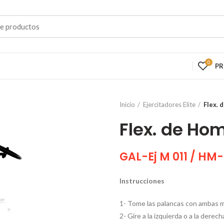
0
P
Inicio
Ejercitadores Elite
Flex. 
Flex. de Ho
GAL-Ej M 011 / HM
Instrucciones
1- Tome las palancas con ambas 
2- Gire a la izquierda o a la dere