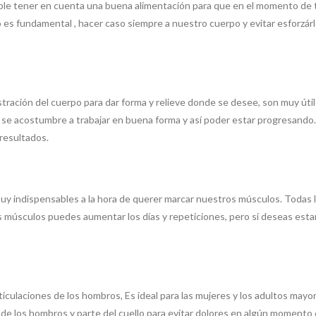
le tener en cuenta una buena alimentación para que en el momento de ter
so es fundamental , hacer caso siempre a nuestro cuerpo y evitar esfor
stración del cuerpo para dar forma y relieve donde se desee, son muy útil
 se acostumbre a trabajar en buena forma y así poder estar progresando.
 resultados.
uy indispensables a la hora de querer marcar nuestros músculos. Todas 
 músculos puedes aumentar los días y repeticiones, pero si deseas estar
 articulaciones de los hombros, Es ideal para las mujeres y los adultos ma
s de los hombros y parte del cuello para evitar dolores en algún momento d